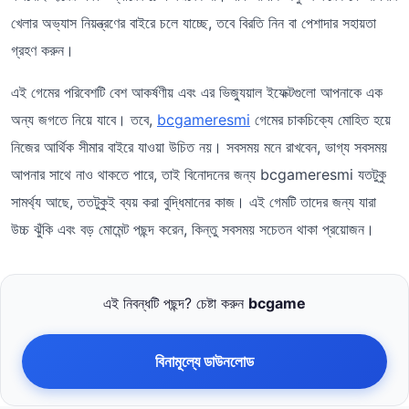
খেলার অভ্যাস নিয়ন্ত্রণের বাইরে চলে যাচ্ছে, তবে বিরতি নিন বা পেশাদার সহায়তা
গ্রহণ করুন।
এই গেমের পরিবেশটি বেশ আকর্ষণীয় এবং এর ভিজ্যুয়াল ইফেক্টগুলো আপনাকে এক
অন্য জগতে নিয়ে যাবে। তবে,
bcgameresmi
গেমের চাকচিক্যে মোহিত হয়ে
নিজের আর্থিক সীমার বাইরে যাওয়া উচিত নয়। সবসময় মনে রাখবেন, ভাগ্য সবসময়
আপনার সাথে নাও থাকতে পারে, তাই বিনোদনের জন্য bcgameresmi যতটুকু
সামর্থ্য আছে, ততটুকুই ব্যয় করা বুদ্ধিমানের কাজ। এই গেমটি তাদের জন্য যারা
উচ্চ ঝুঁকি এবং বড় মোমেন্ট পছন্দ করেন, কিন্তু সবসময় সচেতন থাকা প্রয়োজন।
এই নিবন্ধটি পছন্দ? চেষ্টা করুন
bcgame
বিনামূল্যে ডাউনলোড