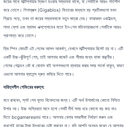
জয়ের সাথে মাল্টিপ্লায়ার দ্বিগুণ হওয়ার সম্ভাবনা থাকে, যা গেমটিকে আরও গতিশীল
করে তোলে। গিগাব্লক্স (Gigablox) ফিচারের মাধ্যমে বড় প্রতীকগুলো যখন
গ্রিডে পড়ে, তখন তা জয়ের সম্ভাবনাকে নতুন মাত্রা দেয়। ফায়ারবল ওয়াইল্ডস,
লাভা ফ্লো এবং ম্যামথ এক্সপ্লোডের মতো ইন-গেম মডিফায়ারগুলো গেমটিকে আরও
প্রাণবন্ত করে তোলে।
ফ্রি স্পিন মোডটি এই গেমের আসল আকর্ষণ, যেখানে মাল্টিপ্লায়ার রিসেট হয় না। এটি
একটি উচ্চ-ঝুঁকিপূর্ণ গেম, তাই আপনার বাজেট এবং সীমার মধ্যে থাকা বাঞ্ছনীয়।
গেমের গোল্ডেন বেট বা বোনাস বাই অপশনগুলো ব্যবহার করার সময় সতর্ক থাকুন, কারণ
এগুলো আপনার ব্যালেন্স দ্রুত কমিয়ে দিতে পারে।
দায়িত্বশীল গেমিংয়ের গুরুত্ব:
মনে রাখবেন, স্লট গেম মূলত বিনোদনের জন্য। এটি অর্থ উপার্জনের কোনো নিশ্চিত
উপায় নয়। উচ্চ অস্থিরতা মানে হলো গেমটি দীর্ঘ সময় ধরে কোনো বড় জয় নাও
দিতে bcgameresmi পারে। আপনার খেলার সময়সীমা নির্ধারণ করুন এবং
কখনোই হারের টাকা উদ্ধারের চেষ্টা করবেন না। যদি আপনি অনুভব করেন যে আপনার