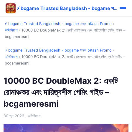
⚡ bcgame Trusted Bangladesh - bcgame সহজ bKash Promo
⚡ bcgame Trusted Bangladesh - bcgame সহজ bKash Promo
›
অফিসিয়াল
›
10000 BC DoubleMax 2: একটি রোমাঞ্চকর এবং দায়িত্বশীল গেমিং গাইড –
bcgameresmi
⚡ bcgame Trusted Bangladesh - bcgame সহজ bKash Promo
›
অফিসিয়াল
›
10000 BC DoubleMax 2: একটি রোমাঞ্চকর এবং দায়িত্বশীল গেমিং গাইড –
bcgameresmi
10000 BC DoubleMax 2: একটি
রোমাঞ্চকর এবং দায়িত্বশীল গেমিং গাইড –
bcgameresmi
30 জুন 2026
· অফিসিয়াল